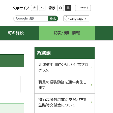
文字サイズ
背景
リセット
大
小
白
黒
検
Language
検索
索
キ
町の施設
防災・河川情報
ー
ワ
ー
サ
ド
総務課
イ
北海道中川町くらしと仕事プロ
グラム
ド
・
職員の軽装勤務を通年実施し
ます
メ
物価高騰対応重点支援地方創
ニ
生臨時交付金について