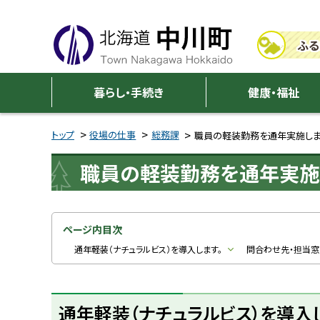
本
本
文
文
ふる
へ
へ
メ
戻
中
ニ
る
暮らし・手続き
健康・福祉
川
ュ
メ
ー
ニ
トップ
役場の仕事
総務課
職員の軽装勤務を通年実施し
町
へ
ュ
職員の軽装勤務を通年実施
ー
へ
戻
る
ページ内目次
ペ
通年軽装（ナチュラルビス）を導入します。
問合わせ先・担当窓
ー
ジ
通年軽装（ナチュラルビス）を導入
の