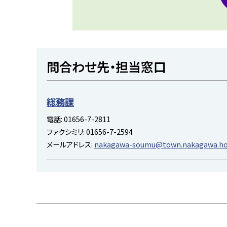
ト
問合わせ先・担当窓口
ッ
プ
に
総務課
戻
電話:
01656-7-2811
る
ファクシミリ:
01656-7-2594
メールアドレス:
nakagawa-soumu@town.nakagawa.hok
ト
ッ
プ