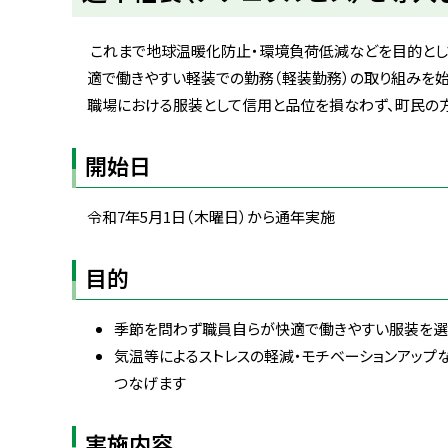
ト
ッ
これまで地球温暖化防止・環境負荷低減などを目的とし
プ
適で働きやすい軽装での勤務（軽装勤務）の取り組みを始
へ
職場における服装として信用と品位を損なわず、町民の方
戻
る
開始日
令和
7
年5月
1
日（木曜日）から通年実施
目的
季節を問わず職員自らが快適で働きやすい服装を選
気温等によるストレスの軽減・モチベーションアップ
つなげます
実施内容