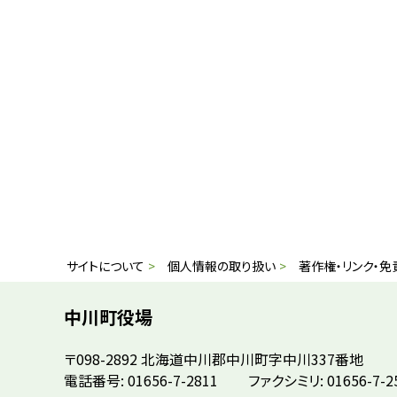
に
戻
る
本
サ
サイトについて
個人情報の取り扱い
著作権・リンク・免
文
イ
へ
中川町役場
戻
ト
〒098-2892
北海道中川郡中川町字中川337番地
る
情
電話番号: 01656-7-2811
ファクシミリ: 01656-7-2
メ