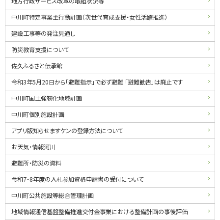
地方行政サービス改革の取組状況等
中川町特定事業主行動計画（次世代育成支援・女性活躍推進）
建設工事等の発注見通し
防災教育支援について
佐久ふるさと伝承館
令和3年5月20日から「避難指示」で必ず避難 「避難勧告」は廃止です
中川町国土強靭化地域計画
中川町個別施設計画
アプリ版知らせますケンの登録方法について
お天気・情報河川
避難所・防災の資料
令和7・8年度の入札参加資格申請書の受付について
中川町公共施設等総合管理計画
地域情報通信基盤整備推進交付金事業における整備計画の事後評価