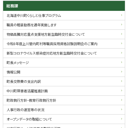
サ
ト
総務課
ッ
イ
北海道中川町くらしと仕事プログラム
プ
ド
に
職員の軽装勤務を通年実施します
戻
・
物価高騰対応重点支援地方創生臨時交付金について
る
メ
令和8年度上川管内町村等職員採用資格試験説明会のご案内
ニ
新型コロナウイルス感染症対応地方創生臨時交付金について
ュ
町長メッセージ
ー
情報公開
町長交際費の支出内訳
中川町障害者活躍推進計画
町政執行方針・教育行政執行方針
人事行政の運営等の状況
オープンデータの取組について