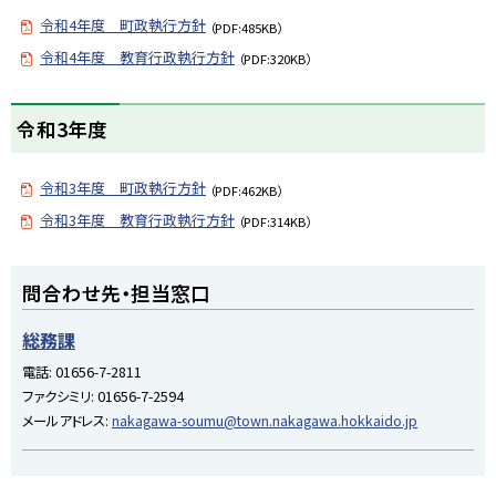
プ
令和4年度 町政執行方針
（PDF:485KB）
に
戻
令和4年度 教育行政執行方針
（PDF:320KB）
る
ト
令和3年度
ッ
プ
令和3年度 町政執行方針
（PDF:462KB）
に
戻
令和3年度 教育行政執行方針
（PDF:314KB）
る
ト
問合わせ先・担当窓口
ッ
プ
総務課
に
電話:
01656-7-2811
戻
ファクシミリ:
01656-7-2594
る
メールアドレス:
nakagawa-soumu@town.nakagawa.hokkaido.jp