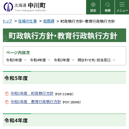
本
文
設定
検索
メニュー
中川町
表示
サイト内検索
へ
トップ
役場の仕事
総務課
町政執行方針・教育行政執行方針
メ
町政執行方針・教育行政執行方針
ニ
ュ
ー
ページ内目次
へ
令和5年度
令和4年度
令和3年度
問合わせ先・担当窓口
令和5年度
令和5年度 町政執行方針
（PDF:319KB）
令和5年度 教育行政執行方針
（PDF:283KB）
ト
令和4年度
ッ