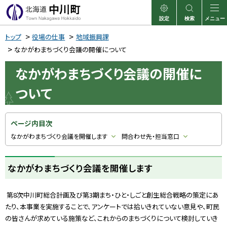
本
文
設定
検索
メニュー
中川町
表示
サイト内検索
へ
トップ
役場の仕事
地域振興課
メ
なかがわまちづくり会議の開催について
ニ
なかがわまちづくり会議の開催に
ュ
ついて
ー
へ
ページ内目次
なかがわまちづくり会議を開催します
問合わせ先・担当窓口
なかがわまちづくり会議を開催します
第
8
次中川町総合計画及び第
3
期まち・ひと・しごと創生総合戦略の策定にあ
たり、本事業を実施することで、アンケートでは拾いきれていない意見や、町民
の皆さんが求めている施策など、これからのまちづくりについて検討していき