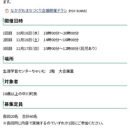
ます。
なかがわまちづくり会議開催チラシ
（PDF:918KB）
開催日時
1
回目
10
月
16
日（水）
18
時
00
分～
20
時
00
分
2
回目
11
月
16
日（土）
14
時
00
分～
16
時
00
分
3
回目
11
月
17
日（日）
10
時
00
分～
12
時
00
分（託児あり）
場所
生涯学習センターちゃいむ
2
階 大会議室
対象者
18歳以上の中川町民
募集定員
各回20名 合計60名
※各回同じ内容で実施するのでいずれか1回にご参加ください。