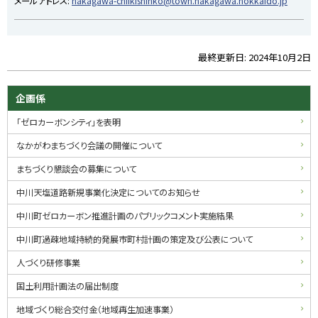
メールアドレス:
nakagawa-chiikishinko@town.nakagawa.hokkaido.jp
最終更新日:
2024年10月2日
ト
ッ
プ
サ
企画係
に
イ
「ゼロカーボンシティ」を表明
戻
る
ド
なかがわまちづくり会議の開催について
・
まちづくり懇談会の募集について
メ
中川天塩道路新規事業化決定についてのお知らせ
ニ
中川町ゼロカーボン推進計画のパブリックコメント実施結果
ュ
中川町過疎地域持続的発展市町村計画の策定及び公表について
ー
人づくり研修事業
国土利用計画法の届出制度
地域づくり総合交付金（地域再生加速事業）