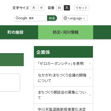
文字サイズ
背景
リセット
大
小
白
黒
検
Language
検索
索
キ
町の施設
防災・河川情報
ー
ワ
ー
サ
ド
企画係
イ
「ゼロカーボンシティ」を表明
ド
なかがわまちづくり会議の開催
・
について
メ
まちづくり懇談会の募集につい
て
ニ
中川天塩道路新規事業化決定