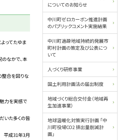
ュ
についてのお知らせ
ー
中川町ゼロカーボン推進計画
のパブリックコメント実施結果
中川町過疎地域持続的発展市
よってたゆま
町村計画の策定及び公表につ
いて
況のなかで、本
人づくり研修事業
との整合を図りな
国土利用計画法の届出制度
地域づくり総合交付金（地域再
の魅力を実感で
生加速事業）
だいた多くの皆
地球温暖化対策実行計画 「中
川町役場CO2 排出量削減計
画」
平成31年3月