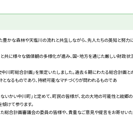
た豊かな森林や天塩川の流れと共生しながら、先人たちの英知と努力に
化と共に様々な価値観の多様化が進み、国・地方を通じた厳しい財政状
7次中川町総合計画」を策定いたしました。過去 6 期にわたる総合計画
針となるものであり、持続可能なマチづくりが問われるものであ
でないかい中川町」と定めて、町民の皆様が、北の大地の可能性と故郷
を傾けて参ります。
れた総合計画審議会の委員の皆様や、貴重なご意見や提言をお寄せいた