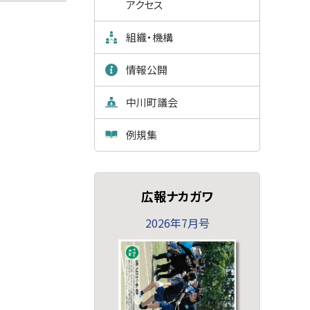
アクセス
組織・機構
情報公開
中川町議会
例規集
広報ナカガワ
2026年7月号