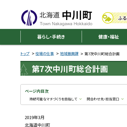
本
本
文
文
ふる
へ
へ
メ
戻
中
ニ
る
暮らし・手続き
健康・福祉
川
ュ
メ
ー
ニ
トップ
役場の仕事
地域振興課
第7次中川町総合計画
町
へ
ュ
第7次中川町総合計画
ー
へ
戻
る
ページ内目次
ペ
持続可能なマチづくりを目指して
問合わせ先・担当窓口
ー
ジ
2019年3月
の
北海道中川町