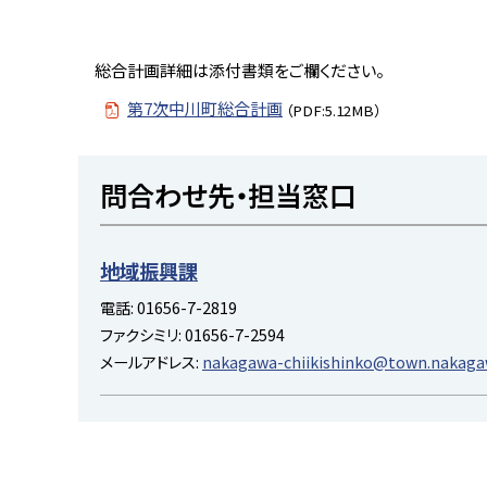
総合計画詳細は添付書類をご欄ください。
第7次中川町総合計画
（PDF:5.12MB）
ト
問合わせ先・担当窓口
ッ
プ
に
地域振興課
戻
電話:
01656-7-2819
る
ファクシミリ:
01656-7-2594
メールアドレス:
nakagawa-chiikishinko@town.nakagaw
ト