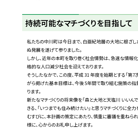
ト
ッ
持続可能なマチづくりを目指して
プ
へ
戻
私たちの中川町は今日まで、白亜紀地層の大地に根ざし
る
ぬ発展を遂げて参りました。
しかし、近年の本町を取り巻く社会情勢は、急速な情報
格的な人口減少社会を迎えております。
そうしたなかで、この度、平成 31 年度を始期とする「第
がら掲げた基本目標は、今後 5年間で取り組む施策の指
ります。
新たなマチづくりの将来像を「森と大地と天塩川 いいん
きる、「いつまでも住み続けたい」と思うマチづくりに全力
むすびに、本計画の策定にあたり、慎重に審議を重ねら
様に、心からのお礼申し上げます。