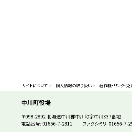
本
サ
サイトについて
個人情報の取り扱い
著作権・リンク・免
文
イ
へ
中川町役場
戻
ト
〒098-2892
北海道中川郡中川町字中川337番地
る
情
電話番号: 01656-7-2811
ファクシミリ: 01656-7-2
メ