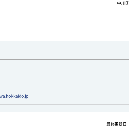
中川町
a.hokkaido.jp
最終更新日: