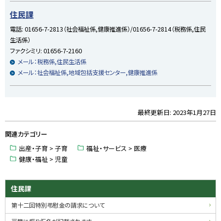
プ
住民課
に
電話:
01656-7-2813（社会福祉係,健康推進係）/01656-7-2814（税務係,住民
戻
生活係）
る
ファクシミリ:
01656-7-2160
メール：税務係,住民生活係
メール：社会福祉係,地域包括支援センター,健康推進係
最終更新日:
2023年1月27日
ト
ッ
関連カテゴリー
プ
に
出産・子育 > 子育
福祉・サービス > 医療
戻
健康・福祉 > 児童
る
サ
住民課
イ
第十二回特別弔慰金の請求について
ド