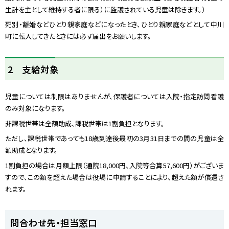
生計を主として維持する者に限る）に監護されている児童は除きます。）
死別・離婚などひとり親家庭などになったとき、ひとり親家庭などとして中川
町に転入してきたときには必ず届出をお願いします。
ト
2 支給対象
ッ
プ
児童については制限はありませんが、保護者については入院・指定訪問看護
に
のみ対象になります。
戻
る
非課税世帯は全額助成、課税世帯は
1
割負担となります。
ただし、課税世帯であっても
18
歳到達後最初の
3
月
31
日までの間の児童は全
額助成となります。
1
割負担の場合は月額上限（通院
18,000
円、入院等合算
57,600
円）がございま
すので、この額を超えた場合は役場に申請することにより、超えた額が償還さ
れます。
ト
問合わせ先・担当窓口
ッ