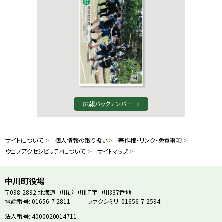
広報バックナンバー
本
サ
サイトについて
個人情報の取り扱い
著作権・リンク・免責事項
文
ウェブアクセシビリティについて
サイトマップ
イ
へ
戻
ト
中川町役場
る
〒098-2892
北海道中川郡中川町字中川337番地
情
電話番号: 01656-7-2811
ファクシミリ: 01656-7-2594
メ
ニ
法人番号: 4000020014711