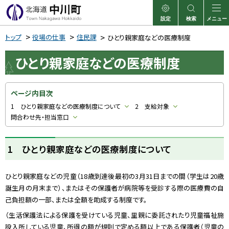
本
文
設定
検索
メニュー
中川町
表示
サイト内検索
へ
トップ
役場の仕事
住民課
ひとり親家庭などの医療制度
メ
ひとり親家庭などの医療制度
ニ
ュ
ー
ページ内目次
へ
1 ひとり親家庭などの医療制度について
2 支給対象
問合わせ先・担当窓口
1 ひとり親家庭などの医療制度について
ひとり親家庭などの児童（
18
歳到達後最初の
3
月
31
日までの間（学生は
20
歳
誕生月の月末まで）、またはその保護者が病院等を受診する際の医療費の自
己負担額の一部、または全額を助成する制度です。
（生活保護法による保護を受けている児童、里親に委託されたり児童福祉施
設入所している児童、所得の額が規則で定める額以上である保護者（児童の