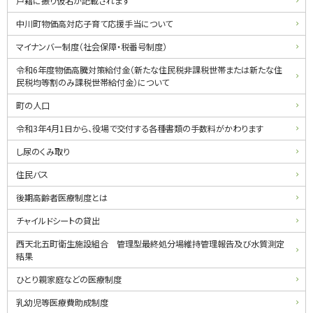
戸籍に振り仮名が記載されます
・
中川町物価高対応子育て応援手当について
メ
マイナンバー制度（社会保障・税番号制度）
ニ
令和6年度物価高騰対策給付金（新たな住民税非課税世帯または新たな住
民税均等割のみ課税世帯給付金）について
ュ
町の人口
ー
令和3年4月1日から、役場で交付する各種書類の手数料がかわります
し尿のくみ取り
住民バス
後期高齢者医療制度とは
チャイルドシートの貸出
西天北五町衛生施設組合 管理型最終処分場維持管理報告及び水質測定
結果
ひとり親家庭などの医療制度
乳幼児等医療費助成制度