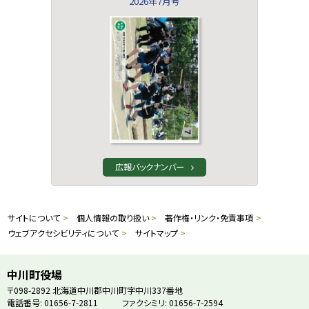
2026年7月号
広報バックナンバー
本
サ
サイトについて
個人情報の取り扱い
著作権・リンク・免責事項
文
ウェブアクセシビリティについて
サイトマップ
イ
へ
戻
ト
中川町役場
る
〒098-2892
北海道中川郡中川町字中川337番地
情
電話番号: 01656-7-2811
ファクシミリ: 01656-7-2594
メ