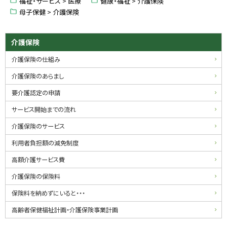
福祉・サービス > 医療
健康・福祉 > 介護保険
戻
母子保健 > 介護保険
る
サ
介護保険
イ
介護保険の仕組み
ド
介護保険のあらまし
・
要介護認定の申請
メ
サービス開始までの流れ
ニ
介護保険のサービス
ュ
利用者負担額の減免制度
ー
高額介護サービス費
介護保険の保険料
保険料を納めずにいると・・・
高齢者保健福祉計画・介護保険事業計画