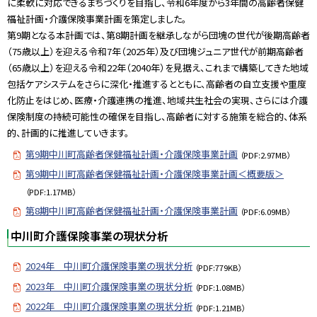
に柔軟に対応できるまちづくりを目指し、令和6年度から3年間の高齢者保健
福祉計画・介護保険事業計画を策定しました。
第9期となる本計画では、第8期計画を継承しながら団塊の世代が後期高齢者
（75歳以上）を迎える令和7年（2025年）及び団塊ジュニア世代が前期高齢者
（65歳以上）を迎える令和22年（2040年）を見据え、これまで構築してきた地域
包括ケアシステムをさらに深化・推進するとともに、高齢者の自立支援や重度
化防止をはじめ、医療・介護連携の推進、地域共生社会の実現、さらには介護
保険制度の持続可能性の確保を目指し、高齢者に対する施策を総合的、体系
的、計画的に推進していきます。
第9期中川町高齢者保健福祉計画・介護保険事業計画
（PDF:2.97MB）
第9期中川町高齢者保健福祉計画・介護保険事業計画＜概要版＞
（PDF:1.17MB）
第8期中川町高齢者保健福祉計画・介護保険事業計画
（PDF:6.09MB）
中川町介護保険事業の現状分析
2024年 中川町介護保険事業の現状分析
（PDF:779KB）
2023年 中川町介護保険事業の現状分析
（PDF:1.08MB）
2022年 中川町介護保険事業の現状分析
（PDF:1.21MB）