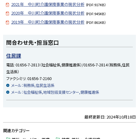
2021年 中川町介護保険事業の現状分析
（PDF:917KB）
2020年 中川町介護保険事業の現状分析
（PDF:945KB）
2019年 中川町介護保険事業の現状分析
（PDF:861KB）
ト
問合わせ先・担当窓口
ッ
プ
住民課
に
電話:
01656-7-2813（社会福祉係,健康推進係）/01656-7-2814（税務係,住民
戻
生活係）
る
ファクシミリ:
01656-7-2160
メール：税務係,住民生活係
メール：社会福祉係,地域包括支援センター,健康推進係
最終更新日:
2024年10月18日
ト
ッ
関連カテゴリー
プ
に