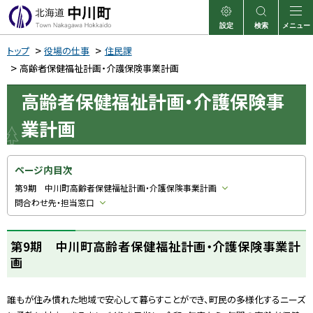
本
文
設定
検索
メニュー
中川町
表示
サイト内検索
へ
トップ
役場の仕事
住民課
メ
高齢者保健福祉計画・介護保険事業計画
ニ
高齢者保健福祉計画・介護保険事
ュ
業計画
ー
へ
ページ内目次
第9期 中川町高齢者保健福祉計画・介護保険事業計画
問合わせ先・担当窓口
第9期 中川町高齢者保健福祉計画・介護保険事業計
画
誰もが住み慣れた地域で安心して暮らすことができ、町民の多様化するニーズ