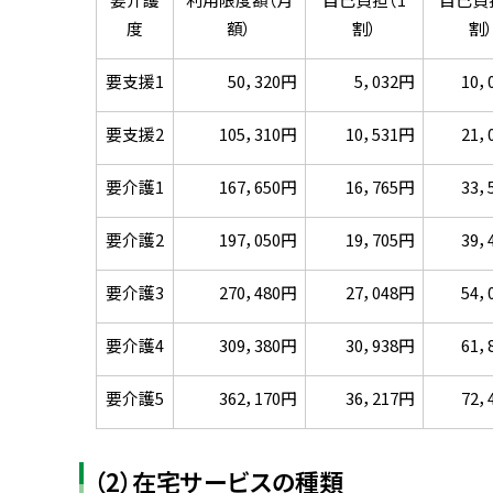
度
額）
割）
割
要支援1
50，320円
5，032円
10，
要支援2
105，310円
10，531円
21，
要介護1
167，650円
16，765円
33，
要介護2
197，050円
19，705円
39，
要介護3
270，480円
27，048円
54，
要介護4
309，380円
30，938円
61，
要介護5
362，170円
36，217円
72，
（2）在宅サービスの種類