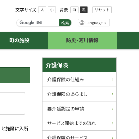
文字サイズ
背景
リセット
大
小
白
黒
検
Language
検索
索
キ
町の施設
防災・河川情報
ー
ワ
ー
サ
ド
介護保険
イ
介護保険の仕組み
ド
介護保険のあらまし
・
要介護認定の申請
メ
サービス開始までの流れ
ニ
）と施設に入所
介護保険のサービス