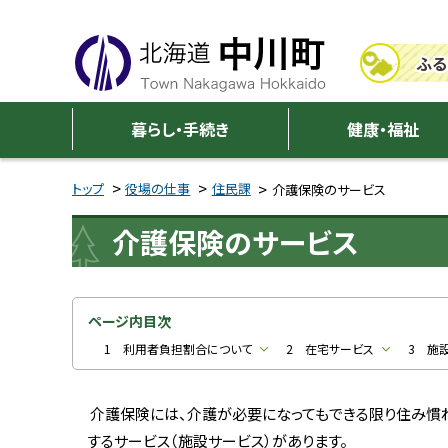
本
本
文
文
ふる
へ
へ
メ
戻
中
ニ
る
暮らし・手続き
健康・福祉
川
ュ
メ
ー
ニ
トップ
役場の仕事
住民課
介護保険のサービス
町
へ
ュ
介護保険のサービス
ー
へ
戻
る
ページ内目次
ペ
1 利用者負担割合について
2 在宅サービス
3 施
ー
ジ
介護保険には、介護が必要になってもできる限り住み慣
の
するサービス（施設サービス）があります。