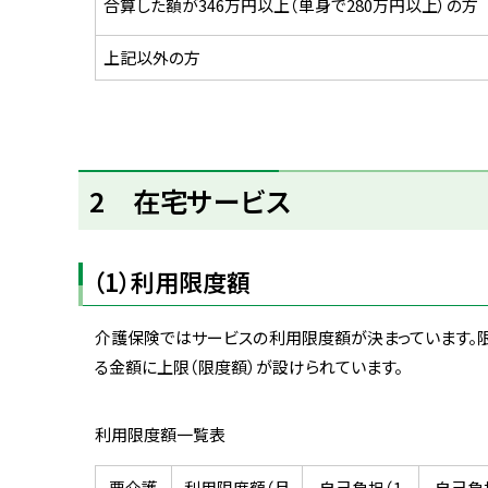
合算した額が346万円以上（単身で280万円以上）の方
上記以外の方
ト
2 在宅サービス
ッ
プ
に
（1）利用限度額
戻
る
介護保険ではサービスの利用限度額が決まっています。
る金額に上限（限度額）が設けられています。
利用限度額一覧表
要介護
利用限度額（月
自己負担（1
自己負