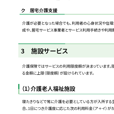
ク 居宅介護支援
介護が必要となった場合でも、利用者の心身状況や住環
成や、居宅サービス事業者とサービス利用手続きや利用
ト
3 施設サービス
ッ
プ
に
介護保険ではサービスの利用限度額が決まっています。
戻
る金額に上限（限度額）が設けられています。
る
（1）介護老人福祉施設
寝たきりなどで常に介護を必要としている方が入所する生
合、1日につき介護度に応じた次の利用料金（ア＋イ）がか