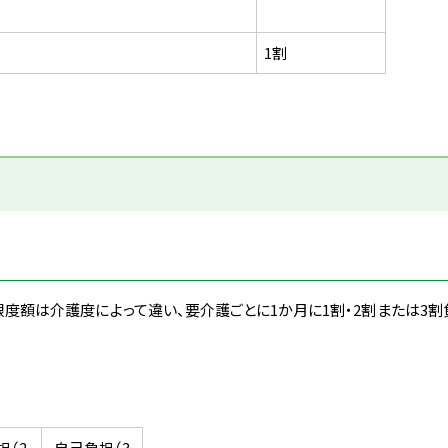
1割
限度額は介護度によって違い、
要介護ごとに1か月に1割・2割または3
担（2
自己負担（3