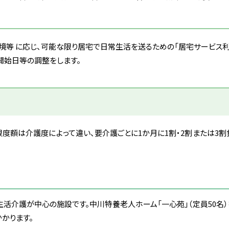
境等 に応じ、可能な限り居宅で日常生活を送るための「居宅サービス利
開始日等の調整をします。
限度額は介護度によって違い、
要介護ごとに1か月に1割・2割または3
活介護が中心の施設です。中川特養老人ホーム「一心苑」（定員50名
かります。