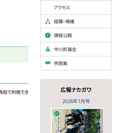
アクセス
組織・機構
情報公開
中川町議会
例規集
広報ナカガワ
割負担で利用でき
2026年7月号