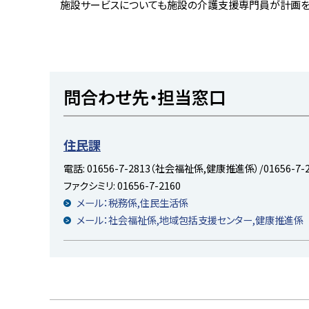
る
施設サービスについても施設の介護支援専門員が計画を
ト
問合わせ先・担当窓口
ッ
プ
に
住民課
戻
電話:
01656-7-2813（社会福祉係,健康推進係）/01656-7
る
ファクシミリ:
01656-7-2160
メール：税務係,住民生活係
メール：社会福祉係,地域包括支援センター,健康推進係
ト
ッ