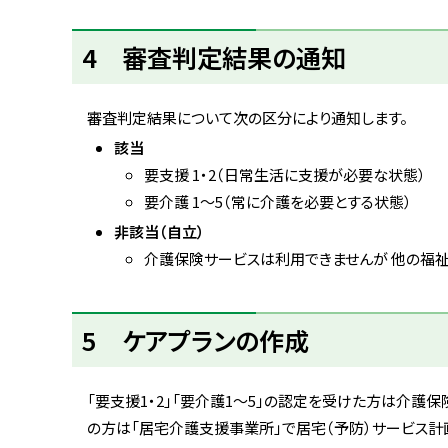
ト
4 審査判定結果の通知
ッ
プ
に
審査判定結果について次の区分により通知します。
戻
該当
る
要支援 1・2（日常生活に支援が必要な状態）
要介護 1～5（常に介護を必要とする状態）
非該当（自立）
介護保険サービスは利用できませんが 他の福
ト
5 ケアプランの作成
ッ
プ
に
「要支援1・2」「要介護1～5」の認定を受けた方は介護保
戻
の方は「居宅介護支援事業所」で居宅（予防）サービス計