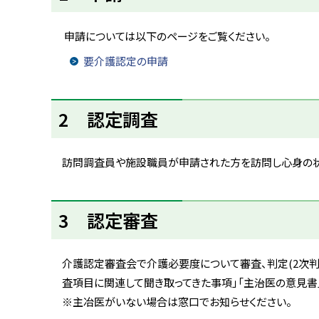
ト
ッ
申請については以下のページをご覧ください。
プ
要介護認定の申請
へ
戻
ト
る
2 認定調査
ッ
プ
に
訪問調査員や施設職員が申請された方を訪問し心身の状
戻
る
ト
3 認定審査
ッ
プ
に
介護認定審査会で介護必要度について審査、判定(2次判
戻
査項目に関連して聞き取ってきた事項」「主治医の意見書
る
※主冶医がいない場合は窓口でお知らせください。