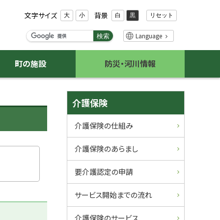
文字サイズ
背景
リセット
大
小
白
黒
検
Language
検索
索
キ
町の施設
防災・河川情報
ー
ワ
ー
サ
ド
介護保険
イ
介護保険の仕組み
ド
介護保険のあらまし
・
要介護認定の申請
メ
サービス開始までの流れ
ニ
介護保険のサービス