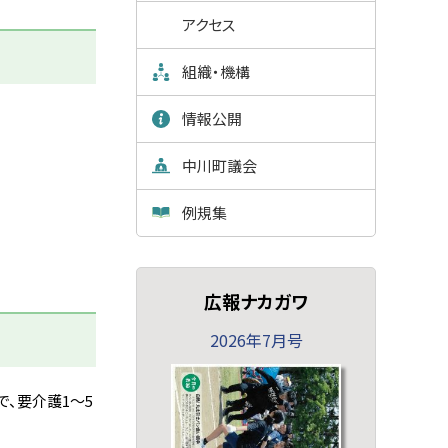
アクセス
組織・機構
情報公開
中川町議会
例規集
広報ナカガワ
2026年7月号
で、要介護1～5