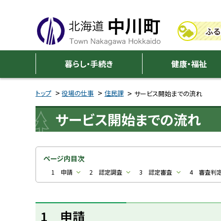
本
本
文
文
ふる
へ
へ
メ
戻
中
ニ
る
暮らし・手続き
健康・福祉
川
ュ
メ
ー
ニ
トップ
役場の仕事
住民課
サービス開始までの流れ
町
へ
ュ
サービス開始までの流れ
ー
へ
戻
る
ページ内目次
ペ
1 申請
2 認定調査
3 認定審査
4 審査判
ー
ジ
1 申請
の