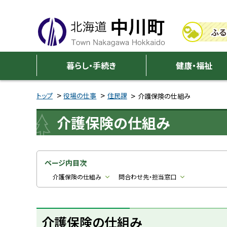
本
本
文
文
ふる
へ
へ
メ
戻
中
ニ
る
暮らし・手続き
健康・福祉
川
ュ
メ
ー
ニ
トップ
役場の仕事
住民課
介護保険の仕組み
町
へ
ュ
介護保険の仕組み
ー
へ
戻
る
ページ内目次
ペ
介護保険の仕組み
問合わせ先・担当窓口
ー
ジ
介護保険の仕組み
の