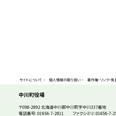
本
サ
サイトについて
個人情報の取り扱い
著作権・リンク・免
文
イ
へ
中川町役場
戻
ト
〒098-2892
北海道中川郡中川町字中川337番地
る
情
電話番号: 01656-7-2811
ファクシミリ: 01656-7-2
メ