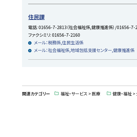
プ
に
住民課
戻
電話:
01656-7-2813（社会福祉係,健康推進係）/01656-7
る
ファクシミリ:
01656-7-2160
メール：税務係,住民生活係
メール：社会福祉係,地域包括支援センター,健康推進係
ト
ッ
関連カテゴリー
福祉・サービス > 医療
健康・福祉 >
プ
に
戻
る