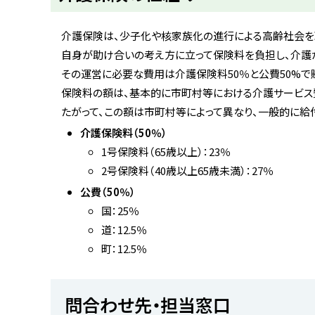
ト
ッ
介護保険は、少子化や核家族化の進行による高齢社会を
プ
自身が助け合いの考え方に立って保険料を負担し、介護が
へ
その運営に必要な費用は介護保険料50％と公費50%で
戻
保険料の額は、基本的に市町村等における介護サービス費
る
たがって、この額は市町村等によって異なり、一般的に給
介護保険料（50％）
1号保険料（65歳以上）：23％
2号保険料（40歳以上65歳未満）：27％
公費（50％）
国：25％
道：12.5％
町：12.5％
ト
問合わせ先・担当窓口
ッ