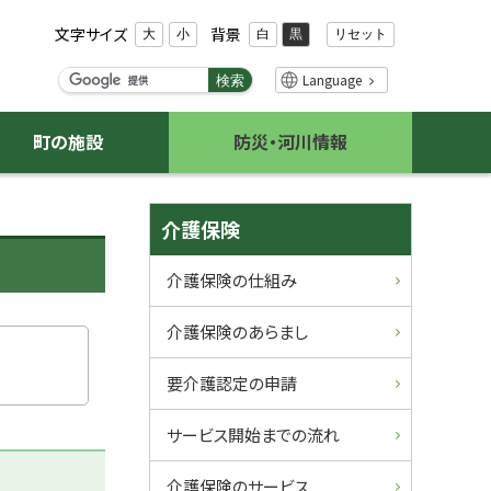
文字サイズ
背景
リセット
大
小
白
黒
検
Language
検索
索
キ
町の施設
防災・河川情報
ー
ワ
ー
サ
ド
介護保険
イ
介護保険の仕組み
ド
介護保険のあらまし
・
要介護認定の申請
メ
サービス開始までの流れ
ニ
介護保険のサービス