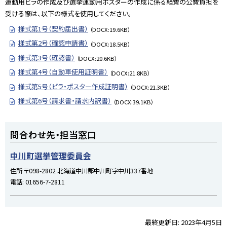
運動用ビラの作成及び選挙運動用ポスターの作成に係る経費の公費負担を
受ける際は、以下の様式を使用してください。
様式第1号（契約届出書）
（DOCX:19.6KB）
様式第2号（確認申請書）
（DOCX:18.5KB）
様式第3号（確認書）
（DOCX:20.6KB）
様式第4号（自動車使用証明書）
（DOCX:21.8KB）
様式第5号（ビラ・ポスター作成証明書）
（DOCX:21.3KB）
様式第6号（請求書・請求内訳書）
（DOCX:39.1KB）
ト
問合わせ先・担当窓口
ッ
プ
中川町選挙管理委員会
に
住所
〒098-2802 北海道中川郡中川町字中川337番地
戻
電話:
01656-7-2811
る
最終更新日:
2023年4月5日
ト