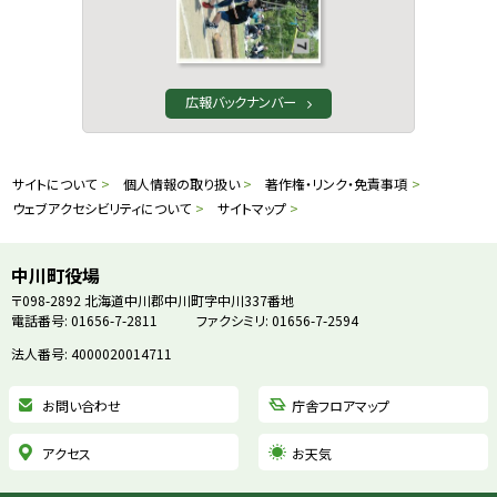
広報バックナンバー
本
サ
サイトについて
個人情報の取り扱い
著作権・リンク・免責事項
文
ウェブアクセシビリティについて
サイトマップ
イ
へ
戻
ト
中川町役場
る
〒098-2892
北海道中川郡中川町字中川337番地
情
電話番号: 01656-7-2811
ファクシミリ: 01656-7-2594
メ
ニ
法人番号: 4000020014711
報
ュ
お問い合わせ
庁舎フロアマップ
ー
へ
アクセス
お天気
戻