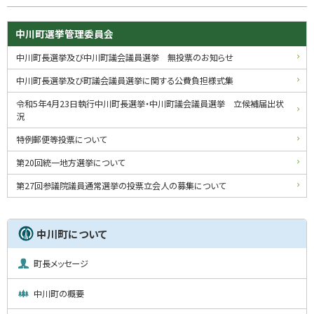
ッ
プ
サ
中川町選挙管理委員会
に
イ
中川町長選挙及び中川町議会議員選挙 無投票のお知らせ
戻
る
ド
中川町長選挙及び町議会議員選挙に関する公費負担様式集
・
令和5年4月23日執行中川町長選挙・中川町議会議員選挙 立候補届出状
況
メ
特例郵便等投票について
ニ
第20回統一地方選挙について
ュ
第27回参議院議員通常選挙の投票立会人の募集について
ー
中川町について
町長メッセージ
中川町の概要