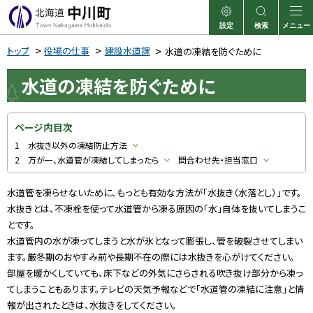
本
文
設定
検索
メニュー
中川町
表示
サイト内検索
へ
トップ
役場の仕事
建設水道課
水道の凍結を防ぐために
メ
水道の凍結を防ぐために
ニ
ュ
ー
ページ内目次
へ
1 水抜き以外の凍結防止方法
2 万が一、水道管が凍結してしまったら
問合わせ先・担当窓口
水道管を凍らせないために、もっとも有効な方法が「水抜き（水落とし）」です。
水抜きとは、不凍栓を使って水道管から凍る原因の「水」自体を抜いてしまうこ
とです。
水道管内の水が凍ってしまうと水が氷となって膨張し、管を破裂させてしまい
ます。厳冬期のおやすみ前や長期不在の際には水抜きを心がけてください。
部屋を暖かくしていても、床下などの外気にさらされる吹き抜け部分から凍っ
てしまうこともあります。テレビの天気予報などで「水道管の凍結に注意」と情
報が出されたときは、水抜きをしてください。