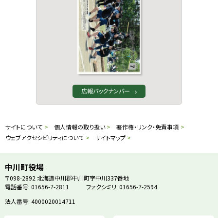
広報バックナンバー
本
サ
サイトについて
個人情報の取り扱い
著作権・リンク・免責事項
文
ウェブアクセシビリティについて
サイトマップ
イ
へ
戻
ト
中川町役場
る
〒098-2892
北海道中川郡中川町字中川337番地
情
電話番号: 01656-7-2811
ファクシミリ: 01656-7-2594
メ
ニ
法人番号: 4000020014711
報
ュ