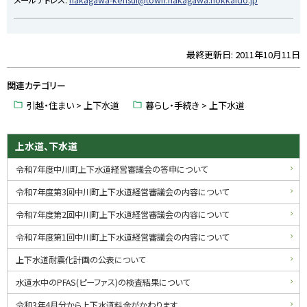
最終更新日:
2011年10月11日
ト
ッ
関連カテゴリー
プ
に
引越・住まい > 上下水道
暮らし・手続き > 上下水道
戻
る
サ
上水道、下水道
イ
令和7年度中川町上下水道経営審議会の答申について
ド
令和7年度第3回中川町上下水道経営審議会の内容について
・
令和7年度第2回中川町上下水道経営審議会の内容について
メ
令和7年度第1回中川町上下水道経営審議会の内容について
ニ
上下水道耐震化計画の公表について
ュ
水道水中のPFAS(ピーファス)の検査結果について
令和3年4月分から上下水道料金がかわります