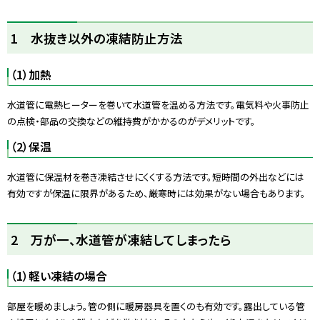
1 水抜き以外の凍結防止方法
（1）加熱
水道管に電熱ヒーターを巻いて水道管を温める方法です。電気料や火事防止
の点検・部品の交換などの維持費がかかるのがデメリットです。
（2）保温
水道管に保温材を巻き凍結させにくくする方法です。短時間の外出などには
有効ですが保温に限界があるため、厳寒時には効果がない場合もあります。
ト
2 万が一、水道管が凍結してしまったら
ッ
プ
（1）軽い凍結の場合
に
戻
部屋を暖めましょう。管の側に暖房器具を置くのも有効です。露出している管
る