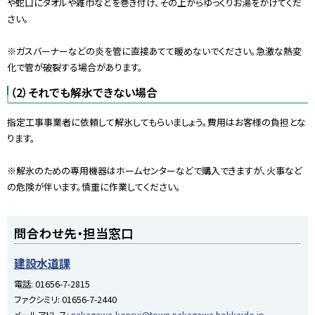
や蛇口にタオルや雑巾などを巻き付け、その上からゆっくりお湯をかけてくだ
さい。
※ガスバーナーなどの炎を管に直接あてて暖めないでください。急激な熱変
化で管が破裂する場合があります。
（2）それでも解氷できない場合
指定工事事業者に依頼して解氷してもらいましょう。費用はお客様の負担とな
ります。
※解氷のための専用機器はホームセンターなどで購入できますが、火事など
の危険が伴います。慎重に作業してください。
ト
問合わせ先・担当窓口
ッ
プ
建設水道課
に
電話:
01656-7-2815
戻
ファクシミリ:
01656-7-2440
る
メールアドレス:
nakagawa-kensui@town.nakagawa.hokkaido.jp