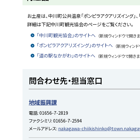
ト
ッ
お土産は、中川町公共温泉「ポンピラアクアリズイング」、
プ
詳細は下記中川町観光協会のページをご覧ください。
へ
「中川町観光協会」のサイトへ
（新規ウィンドウで開きま
戻
「ポンピラアクアリズイング」のサイトへ
（新規ウィンド
る
「道の駅なかがわ」のサイトへ
（新規ウィンドウで開きま
ト
問合わせ先・担当窓口
ッ
プ
に
地域振興課
戻
電話:
01656-7-2819
る
ファクシミリ:
01656-7-2594
メールアドレス:
nakagawa-chiikishinko@town.nakagaw