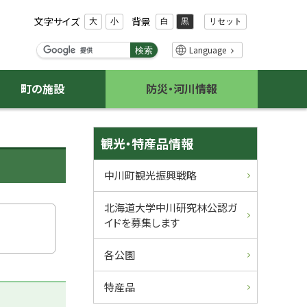
文字サイズ
背景
リセット
大
小
白
黒
検
Language
検索
索
キ
町の施設
防災・河川情報
ー
ワ
ー
サ
ド
観光・特産品情報
イ
中川町観光振興戦略
ド
北海道大学中川研究林公認ガ
・
イドを募集します
メ
各公園
ニ
特産品