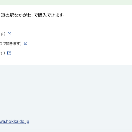
「道の駅なかがわ」で購入できます。
す）
外
部
ウで開きます）
サ
外
イ
部
す）
ト
サ
外
イ
部
ト
サ
イ
ト
a.hokkaido.jp