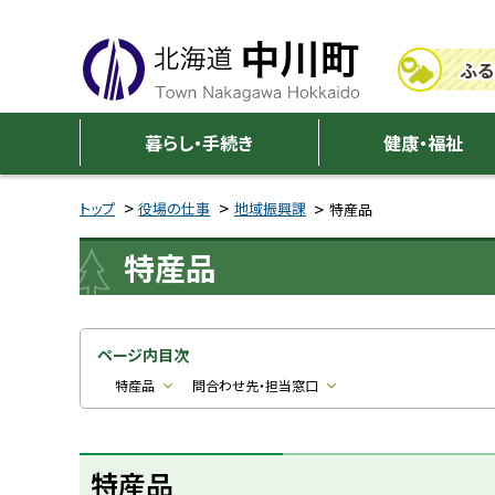
本
本
文
文
ふる
へ
へ
メ
戻
中
ニ
る
暮らし・手続き
健康・福祉
川
ュ
メ
ー
ニ
トップ
役場の仕事
地域振興課
特産品
町
へ
ュ
特産品
ー
へ
戻
る
ページ内目次
ペ
特産品
問合わせ先・担当窓口
ー
ジ
特産品
の