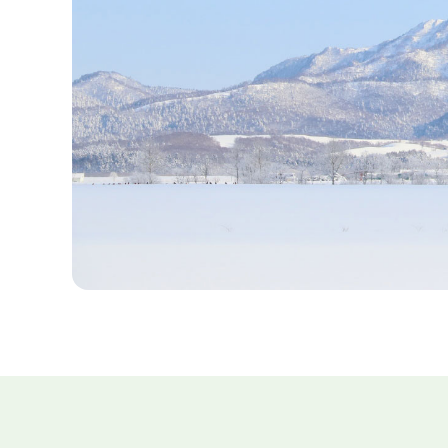
集
ト
ッ
プ
へ
戻
る