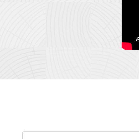
ト
ッ
プ
に
戻
新
る