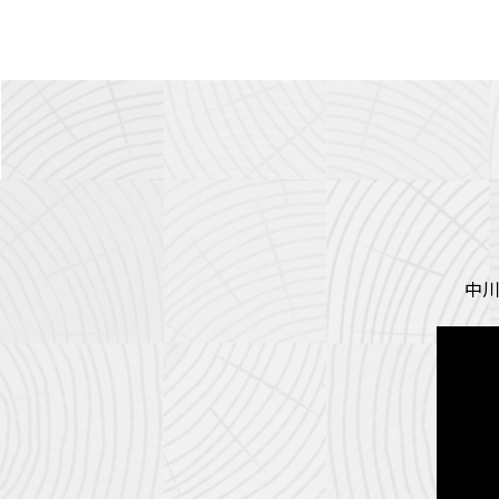
ト
ッ
プ
に
戻
る
中川