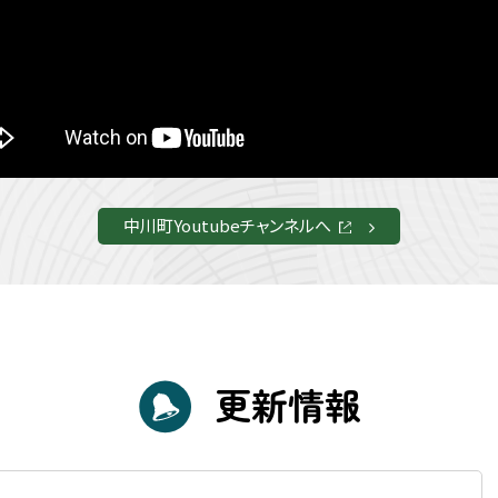
中川町Youtubeチャンネルへ
外
部
サ
イ
ト
更新情報