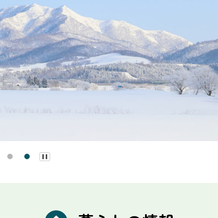
1
2
一
再
時
生
停
止