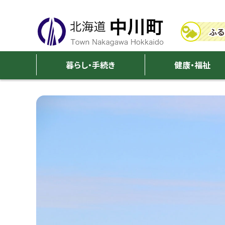
本
本
文
文
ふる
へ
へ
メ
戻
中
ニ
る
暮らし・手続き
健康・福祉
川
ュ
メ
ー
ニ
町
イ
中
へ
ュ
ー
メ
川
へ
ー
戻
町
る
ジ
ペ
写
ー
ジ
真
の