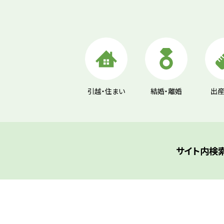
引越・住まい
結婚・離婚
出産
ト
ッ
サイト内検
プ
に
戻
る