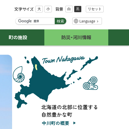
文字サイズ
背景
リセット
大
小
白
黒
検
Language
検索
索
キ
町の施設
防災・河川情報
ー
ワ
ー
ド
中川町の概要