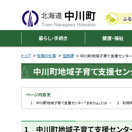
本
本
文
文
ふる
へ
へ
メ
戻
中
ニ
る
暮らし・手続き
健康・福祉
川
ュ
メ
ー
ニ
トップ
役場の仕事
住民課
中川町地域子育て支援センター
町
へ
ュ
中川町地域子育て支援センタ
ー
へ
戻
る
ページ内目次
ペ
1 中川町地域子育て支援センター「まめちょ」とは
2 利用
ー
ジ
1 中川町地域子育て支援センター
の