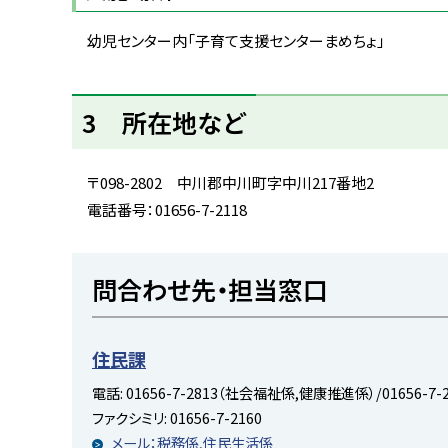
幼児センター内「子育て支援センターまめちょ」
ト
3 所在地など
ッ
プ
に
〒098-2802 中川郡中川町字中川217番地2
戻
電話番号：01656-7-2118
る
ト
問合わせ先・担当窓口
ッ
プ
に
住民課
戻
電話:
01656-7-2813（社会福祉係,健康推進係）/01656-7
る
ファクシミリ:
01656-7-2160
メール：税務係,住民生活係