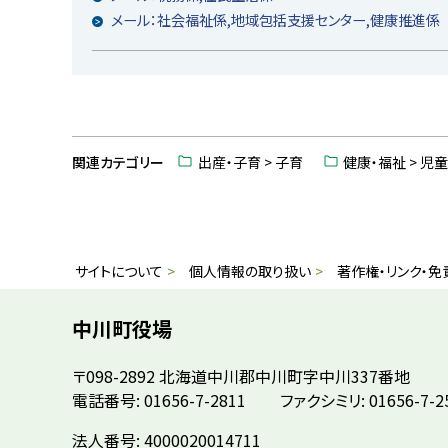
メール：社会福祉係,地域包括支援センター,健康推進係
ト
ッ
関連カテゴリー
出産・子育 > 子育
健康・福祉 > 児
プ
に
戻
る
本
サ
サイトについて
個人情報の取り扱い
著作権・リンク・免
文
イ
へ
中川町役場
戻
ト
〒098-2892
北海道中川郡中川町字中川337番地
る
情
電話番号: 01656-7-2811
ファクシミリ: 01656-7-2
メ
ニ
報
法人番号: 4000020014711