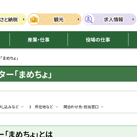
さと納税
観光
求人情報
産業・仕事
役場の仕事
「まめちょ」
ー「まめちょ」
申し込みなど
3 所在地など
問合わせ先・担当窓口
「まめちょ」とは