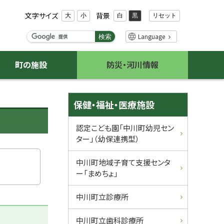
文字サイズ
背景
リセット
大
小
白
黒
検
Language
検索
索
キ
町の施設
防災・河川情報
ー
ワ
ー
サ
ド
保健・福祉・医療施設
イ
認定こども園「中川町幼児セン
ター」（幼保連携型）
ド
・
中川町地域子育て支援センタ
ー「まめちょ」
メ
中川町立診療所
ニ
中川町立歯科診療所