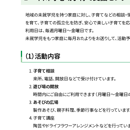
ト
ッ
地域の未就学児を持つ家庭に対し、子育てなどの相談・情
プ
を育て、子育ての孤立化を防ぎ、安心で楽しい子育てを応
へ
利用日は、毎週月曜日〜金曜日です。
戻
未就学児をもつ家庭に毎月おたよりをお送りして、活動予
る
（1）活動内容
子育て相談
来所、電話、開放日などで受け付けています。
遊び場の開放
時間内にご自由にご利用できます（月曜日〜金曜日の午
あそびの広場
製作あそび、親子料理、季節行事などを行っています。
子育て講座
陶芸やドライフラワーアレンジメントなどを行っています